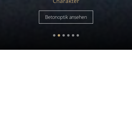
Charakter
Betonoptik ansehen
Maler Bruckmüller - Ihr
Spezialist von klassisch bis
modern.
Wir bieten Ihnen Farb- und Gestaltungstechniken auf
höchstem Niveau. Wir gestalten für Sie exklusive